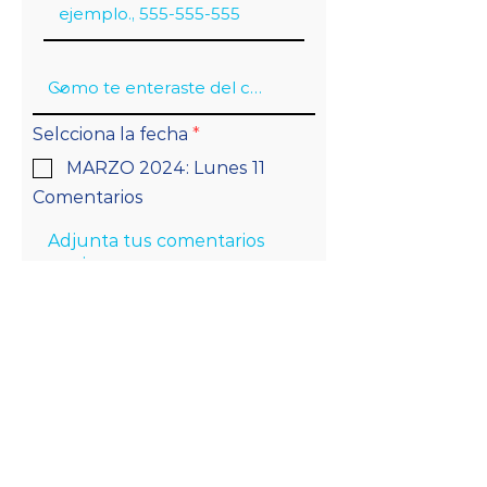
R
Selcciona la fecha
*
e
MARZO 2024: Lunes 11
q
u
Comentarios
i
r
e
d
Continuar